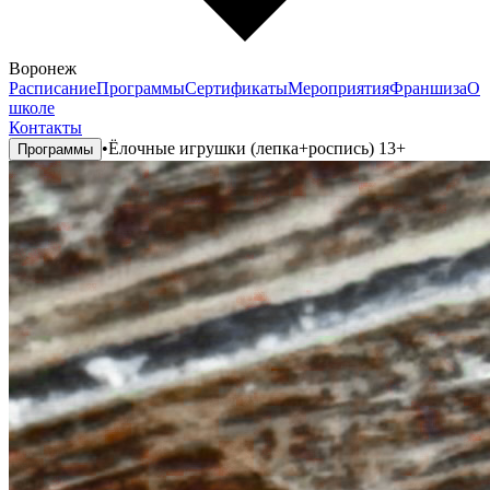
Воронеж
Расписание
Программы
Сертификаты
Мероприятия
Франшиза
О
школе
Контакты
•
Ёлочные игрушки (лепка+роспись) 13+
Программы