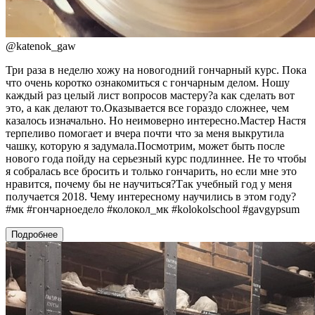
@
katenok_gaw
Три раза в неделю хожу на новогодний гончарный курс. Пока
что очень коротко ознакомиться с гончарным делом. Ношу
каждый раз целый лист вопросов мастеру?а как сделать вот
это, а как делают то.Оказывается все гораздо сложнее, чем
казалось изначально. Но неимоверно интересно.Мастер Настя
терпеливо помогает и вчера почти что за меня выкрутила
чашку, которую я задумала.Посмотрим, может быть после
нового года пойду на серьезный курс подлиннее. Не то чтобы
я собралась все бросить и только гончарить, но если мне это
нравится, почему бы не научиться?Так учебный год у меня
получается 2018. Чему интересному научились в этом году?
#мк #гончарноедело #колокол_мк #kolokolschool #gavgypsum
Подробнее