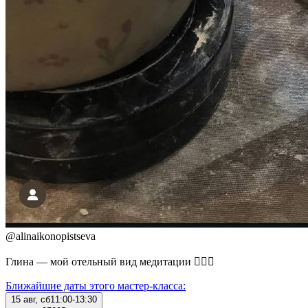
@
alinaikonopistseva
Глина — мой отельный вид медитации 🧘🏻‍♀️
Ближайшие даты этого мастер‑класса:
15 авг, сб
11:00-13:30