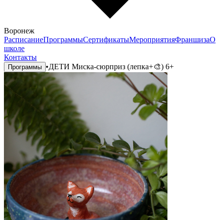
Воронеж
Расписание
Программы
Сертификаты
Мероприятия
Франшиза
О
школе
Контакты
•
ДЕТИ Миска-сюрприз (лепка+🎨) 6+
Программы