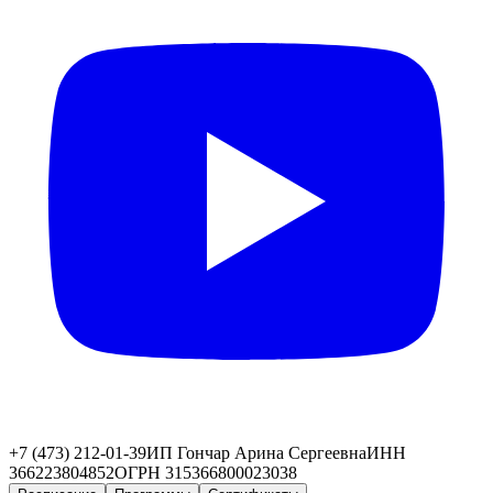
+7 (473) 212-01-39
ИП Гончар Арина Сергеевна
ИНН
366223804852
ОГРН 315366800023038