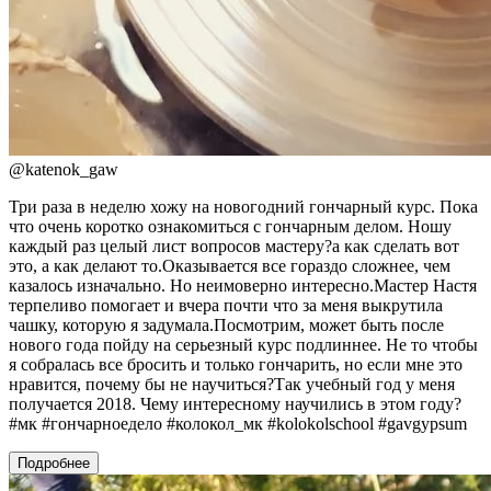
@
katenok_gaw
Три раза в неделю хожу на новогодний гончарный курс. Пока
что очень коротко ознакомиться с гончарным делом. Ношу
каждый раз целый лист вопросов мастеру?а как сделать вот
это, а как делают то.Оказывается все гораздо сложнее, чем
казалось изначально. Но неимоверно интересно.Мастер Настя
терпеливо помогает и вчера почти что за меня выкрутила
чашку, которую я задумала.Посмотрим, может быть после
нового года пойду на серьезный курс подлиннее. Не то чтобы
я собралась все бросить и только гончарить, но если мне это
нравится, почему бы не научиться?Так учебный год у меня
получается 2018. Чему интересному научились в этом году?
#мк #гончарноедело #колокол_мк #kolokolschool #gavgypsum
Подробнее