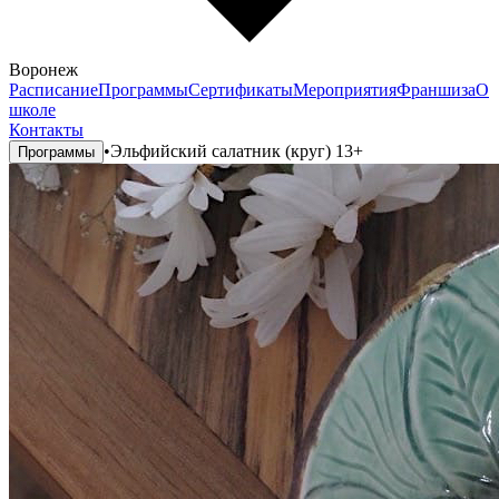
Воронеж
Расписание
Программы
Сертификаты
Мероприятия
Франшиза
О
школе
Контакты
•
Эльфийский салатник (круг) 13+
Программы