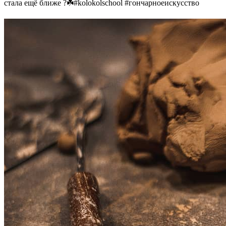
стала ещё ближе ?☘️#kolokolschool #гончарноеискусство