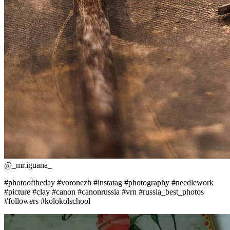
@
_mr.iguana_
#photooftheday #voronezh #instatag #photography #needlework
#picture #clay #canon #canonrussia #vrn #russia_best_photos
#followers #kolokolschool