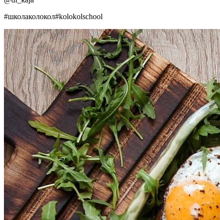
#школаколокол#kolokolschool