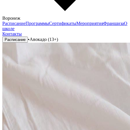
Воронеж
Расписание
Программы
Сертификаты
Мероприятия
Франшиза
О
школе
Контакты
•
Авокадо (13+)
Расписание