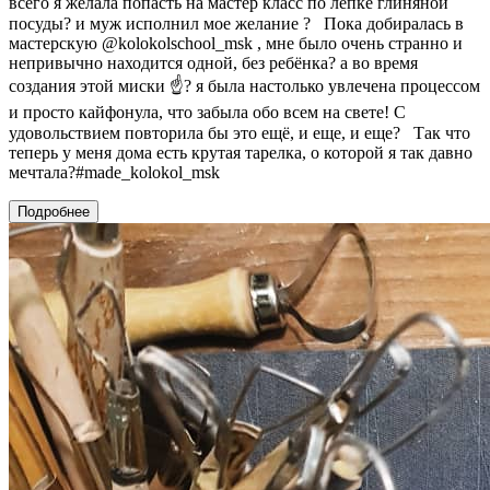
всего я желала попасть на мастер класс по лепке глиняной
посуды? и муж исполнил мое желание ?⠀Пока добиралась в
мастерскую @kolokolschool_msk , мне было очень странно и
непривычно находится одной, без ребёнка? а во время
создания этой миски ☝? я была настолько увлечена процессом
и просто кайфонула, что забыла обо всем на свете! С
удовольствием повторила бы это ещё, и еще, и еще?⠀Так что
теперь у меня дома есть крутая тарелка, о которой я так давно
мечтала?#made_kolokol_msk
Подробнее