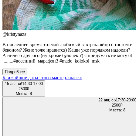
@
kristynaza
В последнее время это мой любимый завтрак- яйцо с тостом и
беконом? Жене тоже нравится) Каши уже порядком надоели?
А ничего другого (ну кроме булочек ?) я придумать не могу?‍♀️
.........#весенний_марафон3 #made_kolokol_msk
Подробнее
Ближайшие даты этого мастер‑класса:
15 авг, сб
14:30-17:00
2500
₽
Места: 8
22 авг, сб
17:30-20:0
2500
₽
Места: 8