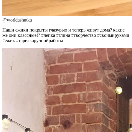
@
worldashutka
Наши ежики покрыты глазурью и теперь живут дома? какие
же они классные!? #лепка #глина #творчество #своимируками
#ежик #тарелкаручнойработы