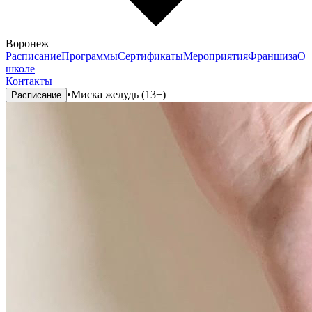
Воронеж
Расписание
Программы
Сертификаты
Мероприятия
Франшиза
О
школе
Контакты
•
Миска желудь (13+)
Расписание