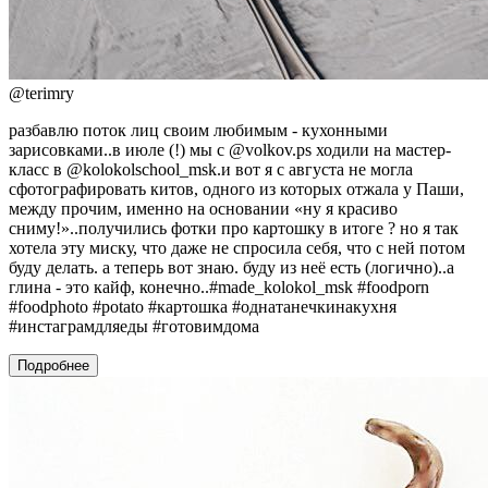
@
terimry
разбавлю поток лиц своим любимым - кухонными
зарисовками..в июле (!) мы с @volkov.ps ходили на мастер-
класс в @kolokolschool_msk.и вот я с августа не могла
сфотографировать китов, одного из которых отжала у Паши,
между прочим, именно на основании «ну я красиво
сниму!»..получились фотки про картошку в итоге ? но я так
хотела эту миску, что даже не спросила себя, что с ней потом
буду делать. а теперь вот знаю. буду из неё есть (логично)..а
глина - это кайф, конечно..#made_kolokol_msk #foodporn
#foodphoto #potato #картошка #однатанечкинакухня
#инстаграмдляеды #готовимдома
Подробнее