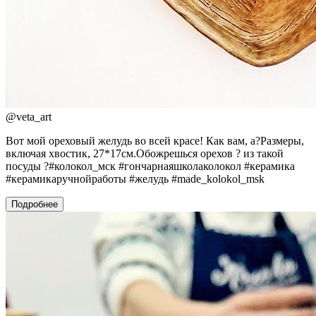
@
veta_art
Вот мой ореховый желудь во всей красе! Как вам, а?Размеры,
включая хвостик, 27*17см.Обожрешься орехов ? из такой
посуды ?#колокол_мск #гончарнаяшколаколокол #керамика
#керамикаручнойработы #желудь #made_kolokol_msk
Подробнее