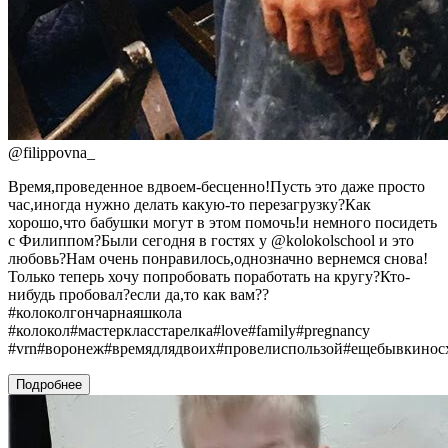
@
filippovna_
Время,проведенное вдвоем-бесценно!Пусть это даже просто
час,иногда нужно делать какую-то перезагрузку?Как
хорошо,что бабушки могут в этом помочь!и немного посидеть
с Филиппом?Были сегодня в гостях у @kolokolschool и это
любовь?Нам очень понравилось,однозначно вернемся снова!
Только теперь хочу попробовать поработать на кругу?Кто-
нибудь пробовал?если да,то как вам??
#колоколгончарнаяшкола
#колокол#мастеркласстарелка#love#family#pregnancy
#vrn#воронеж#времядлядвоих#провелиспользой#ещебывкинос
Подробнее