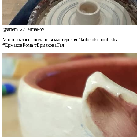
@
artem_27_ermakov
Мастер класс гончарная мастерская #kolokolschool_khv
#ЕрмаковРома #ЕрмаковаТая