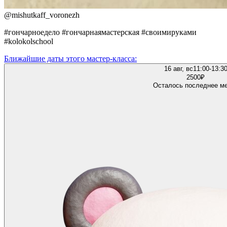
@
mishutkaff_voronezh
#гончарноедело #гончарнаямастерская #своимируками
#kolokolschool
Ближайшие даты этого мастер‑класса:
16 авг, вс
11:00-13:3
2500
₽
Осталось последнее м