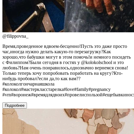
@
filippovna_
Время,проведенное вдвоем-бесценно!Пусть это даже просто
час,иногда нужно делать какую-то перезагрузку?Как
хорошо,что бабушки могут в этом помочь!и немного посидеть
с Филиппом?Были сегодня в гостях у @kolokolschool и это
любовь?Нам очень понравилось,однозначно вернемся снова!
Только теперь хочу попробовать поработать на кругу?Кто-
нибудь пробовал?если да,то как вам??
#колоколгончарнаяшкола
#колокол#мастеркласстарелка#love#family#pregnancy
#vrn#воронеж#времядлядвоих#провелиспользой#ещебывкинос
Подробнее