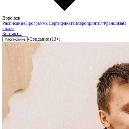
Воронеж
Расписание
Программы
Сертификаты
Мероприятия
Франшиза
О
школе
Контакты
•
Свидание (13+)
Расписание