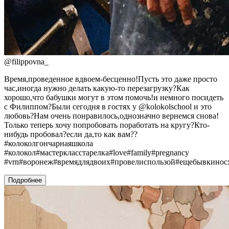
@
filippovna_
Время,проведенное вдвоем-бесценно!Пусть это даже просто
час,иногда нужно делать какую-то перезагрузку?Как
хорошо,что бабушки могут в этом помочь!и немного посидеть
с Филиппом?Были сегодня в гостях у @kolokolschool и это
любовь?Нам очень понравилось,однозначно вернемся снова!
Только теперь хочу попробовать поработать на кругу?Кто-
нибудь пробовал?если да,то как вам??
#колоколгончарнаяшкола
#колокол#мастеркласстарелка#love#family#pregnancy
#vrn#воронеж#времядлядвоих#провелиспользой#ещебывкинос
Подробнее