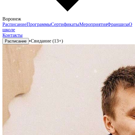
Воронеж
Расписание
Программы
Сертификаты
Мероприятия
Франшиза
О
школе
Контакты
•
Свидание (13+)
Расписание