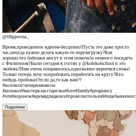
@
filippovna_
Время,проведенное вдвоем-бесценно!Пусть это даже просто
час,иногда нужно делать какую-то перезагрузку?Как
хорошо,что бабушки могут в этом помочь!и немного посидеть
с Филиппом?Были сегодня в гостях у @kolokolschool и это
любовь?Нам очень понравилось,однозначно вернемся снова!
Только теперь хочу попробовать поработать на кругу?Кто-
нибудь пробовал?если да,то как вам??
#колоколгончарнаяшкола
#колокол#мастеркласстарелка#love#family#pregnancy
#vrn#воронеж#времядлядвоих#провелиспользой#ещебывкинос
Подробнее