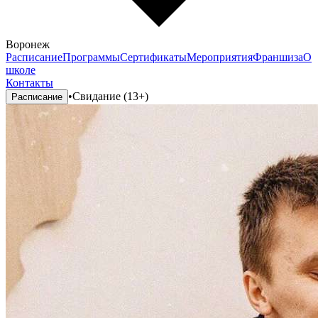
Воронеж
Расписание
Программы
Сертификаты
Мероприятия
Франшиза
О
школе
Контакты
•
Свидание (13+)
Расписание