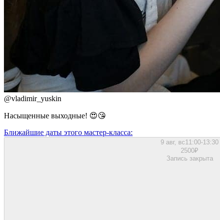
@
vladimir_yuskin
Насыщенные выходные! 😍😘
Ближайшие даты этого мастер‑класса:
9 авг, вс
11:00-13:30
2500
₽
Запись закрыта