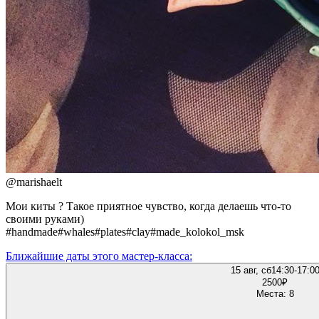
@
marishaelt
Мои киты ? Такое приятное чувство, когда делаешь что-то
своими руками)
#handmade#whales#plates#clay#made_kolokol_msk
Ближайшие даты этого мастер‑класса:
15 авг, сб
14:30-17:0
2500
₽
Места: 8