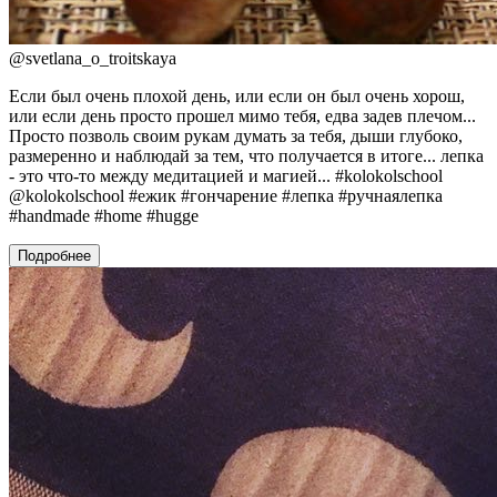
@
svetlana_o_troitskaya
Если был очень плохой день, или если он был очень хорош,
или если день просто прошел мимо тебя, едва задев плечом...
Просто позволь своим рукам думать за тебя, дыши глубоко,
размеренно и наблюдай за тем, что получается в итоге... лепка
- это что-то между медитацией и магией... #kolokolschool
@kolokolschool #ежик #гончарение #лепка #ручнаялепка
#handmade #home #hugge
Подробнее