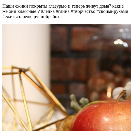
Наши ежики покрыты глазурью и теперь живут дома? какие
же они классные!? #лепка #глина #творчество #своимируками
#ежик #тарелкаручнойработы