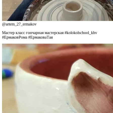
@
artem_27_ermakov
Мастер класс гончарная мастерская #kolokolschool_khv
#ЕрмаковРома #ЕрмаковаТая