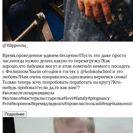
@
filippovna_
Время,проведенное вдвоем-бесценно!Пусть это даже просто
час,иногда нужно делать какую-то перезагрузку?Как
хорошо,что бабушки могут в этом помочь!и немного посидеть
с Филиппом?Были сегодня в гостях у @kolokolschool и это
любовь?Нам очень понравилось,однозначно вернемся снова!
Только теперь хочу попробовать поработать на кругу?Кто-
нибудь пробовал?если да,то как вам??
#колоколгончарнаяшкола
#колокол#мастеркласстарелка#love#family#pregnancy
#vrn#воронеж#времядлядвоих#провелиспользой#ещебывкинос
Подробнее