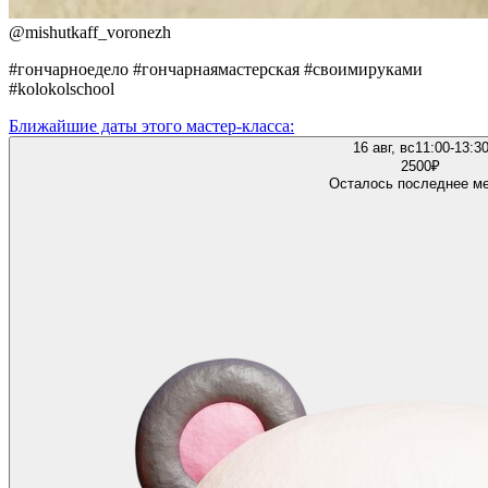
@
mishutkaff_voronezh
#гончарноедело #гончарнаямастерская #своимируками
#kolokolschool
Ближайшие даты этого мастер‑класса:
16 авг, вс
11:00-13:3
2500
₽
Осталось последнее м