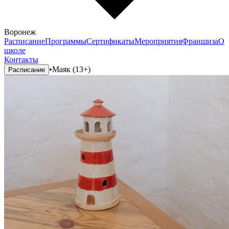
Воронеж
Расписание
Программы
Сертификаты
Мероприятия
Франшиза
О
школе
Контакты
•
Маяк (13+)
Расписание