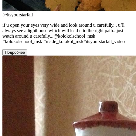
@
itsyourstarfall
if u open your eyes very wide and look around u carefully... u’ll
always see a lighthouse which will lead u to the right path.. just
watch around u carefully...@kolokolschool_msk
#kolokolschool_msk #made_kolokol_msk#itsyourstarfall_video
Подробнее