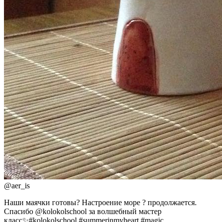
@
aer_is
Наши маячки готовы? Настроение море ? продолжается.
Спасибо @kolokolschool за волшебный мастер
класс✨#kolokolschool #summerinmyheart #magic