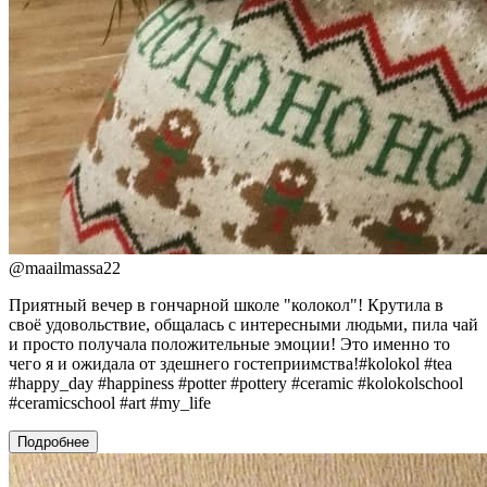
@
maailmassa22
Приятный вечер в гончарной школе "колокол"! Крутила в
своё удовольствие, общалась с интересными людьми, пила чай
и просто получала положительные эмоции! Это именно то
чего я и ожидала от здешнего гостеприимства!#kolokol #tea
#happy_day #happiness #potter #pottery #ceramic #kolokolschool
#ceramicschool #art #my_life
Подробнее