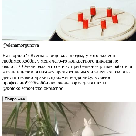
@
elenamorgunova
Натворила?? Всегда завидовала людям, у которых есть
любимое хобби, у меня чего-то конкретного никогда не
было??‍♀️ Очень рада, что сейчас при бешеном ритме работы и
жизни в целом, я нахожу время отвлечься и заняться тем, что
действительно нравится) может когда нибудь сменю
профессию!???#хобби#колокол#формадлявыпечки
@kolokolschool #kolokolschool
Подробнее