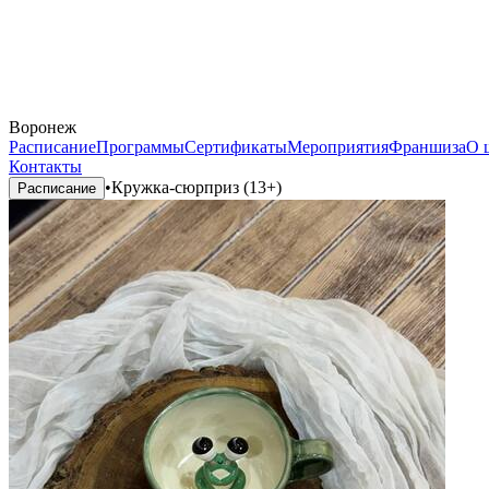
Воронеж
Расписание
Программы
Сертификаты
Мероприятия
Франшиза
О 
Контакты
•
Кружка-сюрприз (13+)
Расписание