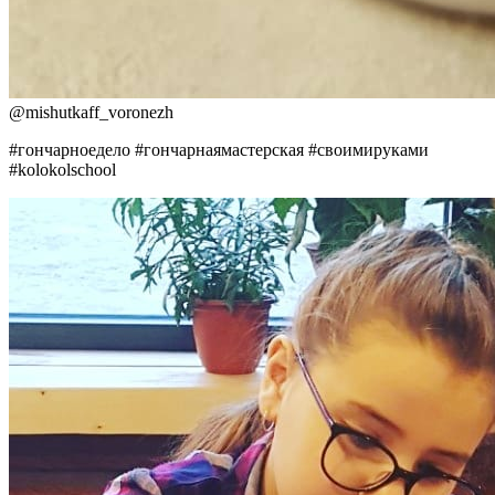
@
mishutkaff_voronezh
#гончарноедело #гончарнаямастерская #своимируками
#kolokolschool