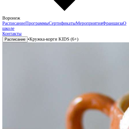
Воронеж
Расписание
Программы
Сертификаты
Мероприятия
Франшиза
О
школе
Контакты
•
Кружка-корги KIDS (6+)
Расписание