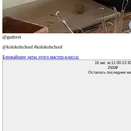
@
gudsvet
@kolokolschool #kolokolschool
Ближайшие даты этого мастер‑класса:
16 авг, вс
11:00-13:3
2500
₽
Осталось последнее м