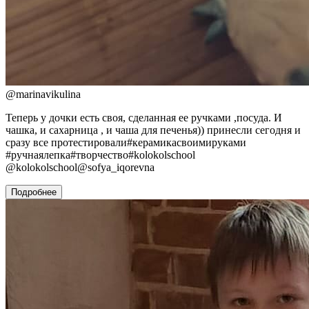
@
marinavikulina
Теперь у дочки есть своя, сделанная ее ручками ,посуда. И
чашка, и сахарница , и чаша для печенья)) принесли сегодня и
сразу все протестировали#керамикасвоимируками
#ручнаялепка#творчество#kolokolschool
@kolokolschool@sofya_iqorevna
Подробнее