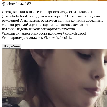
@
nebovalmazah82
Сегодня были в школе гончарного искусства "Колокол"
@kolokolschool_izh . Дети в восторге!!! Незабываемый день
рождение! А на память останутся свинки-копилки сделанные
своими руками! #деньрождение #отличнаякомпания
#отличныйдень #школагончарногоискусства
#школагончарногоискусстваколокол #kolokolschool
#гончарноедело #ижевск #kolokolschool_izh
Подробнее