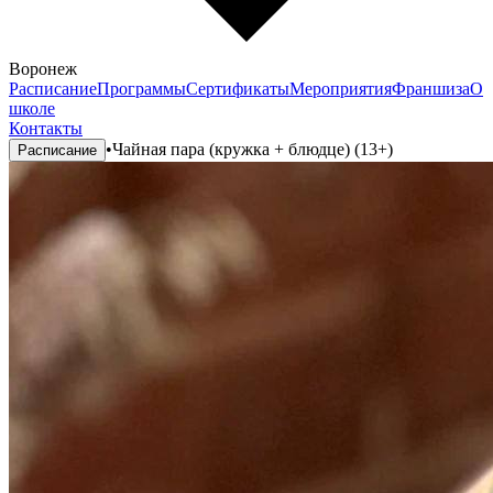
Воронеж
Расписание
Программы
Сертификаты
Мероприятия
Франшиза
О
школе
Контакты
•
Чайная пара (кружка + блюдце) (13+)
Расписание