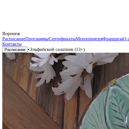
Воронеж
Расписание
Программы
Сертификаты
Мероприятия
Франшиза
О 
Контакты
•
Эльфийский салатник (13+)
Расписание