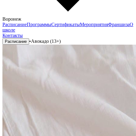
Воронеж
Расписание
Программы
Сертификаты
Мероприятия
Франшиза
О
школе
Контакты
•
Авокадо (13+)
Расписание