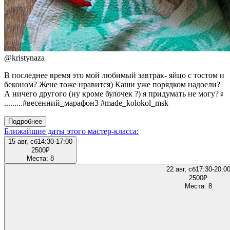
@
kristynaza
В последнее время это мой любимый завтрак- яйцо с тостом и
беконом? Жене тоже нравится) Каши уже порядком надоели?
А ничего другого (ну кроме булочек ?) я придумать не могу?‍♀️
.........#весенний_марафон3 #made_kolokol_msk
Подробнее
Ближайшие даты этого мастер‑класса:
15 авг, сб
14:30-17:00
2500
₽
Места: 8
22 авг, сб
17:30-20:0
2500
₽
Места: 8