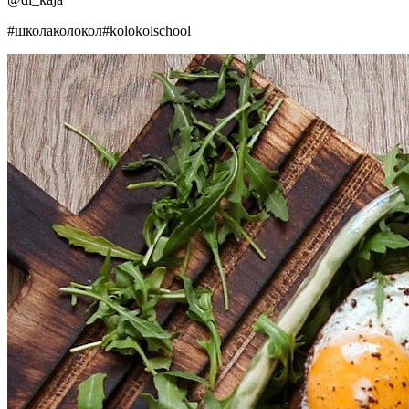
#школаколокол#kolokolschool