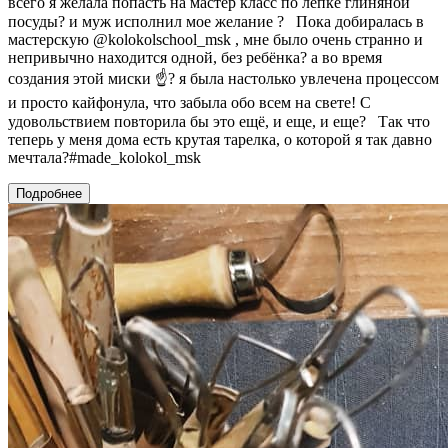
всего я желала попасть на мастер класс по лепке глиняной
посуды? и муж исполнил мое желание ?⠀Пока добиралась в
мастерскую @kolokolschool_msk , мне было очень странно и
непривычно находится одной, без ребёнка? а во время
создания этой миски ☝? я была настолько увлечена процессом
и просто кайфонула, что забыла обо всем на свете! С
удовольствием повторила бы это ещё, и еще, и еще?⠀Так что
теперь у меня дома есть крутая тарелка, о которой я так давно
мечтала?#made_kolokol_msk
Подробнее