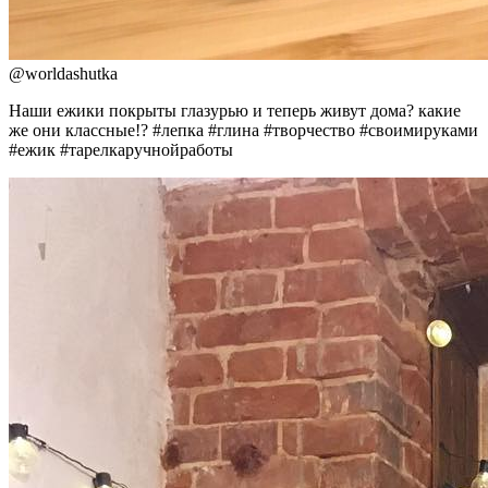
@
worldashutka
Наши ежики покрыты глазурью и теперь живут дома? какие
же они классные!? #лепка #глина #творчество #своимируками
#ежик #тарелкаручнойработы