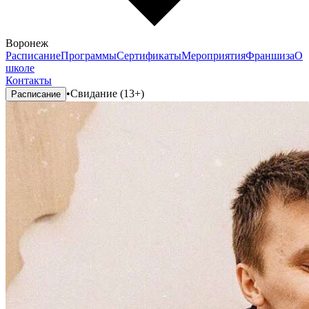
Воронеж
Расписание
Программы
Сертификаты
Мероприятия
Франшиза
О
школе
Контакты
•
Свидание (13+)
Расписание