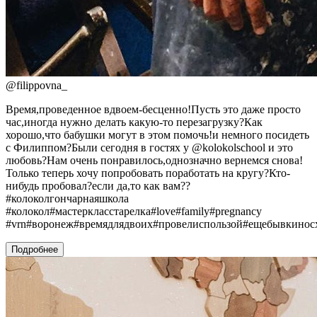
@
filippovna_
Время,проведенное вдвоем-бесценно!Пусть это даже просто
час,иногда нужно делать какую-то перезагрузку?Как
хорошо,что бабушки могут в этом помочь!и немного посидеть
с Филиппом?Были сегодня в гостях у @kolokolschool и это
любовь?Нам очень понравилось,однозначно вернемся снова!
Только теперь хочу попробовать поработать на кругу?Кто-
нибудь пробовал?если да,то как вам??
#колоколгончарнаяшкола
#колокол#мастеркласстарелка#love#family#pregnancy
#vrn#воронеж#времядлядвоих#провелиспользой#ещебывкинос
Подробнее