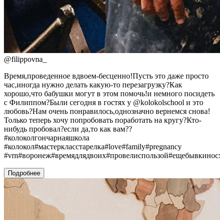
@
filippovna_
Время,проведенное вдвоем-бесценно!Пусть это даже просто
час,иногда нужно делать какую-то перезагрузку?Как
хорошо,что бабушки могут в этом помочь!и немного посидеть
с Филиппом?Были сегодня в гостях у @kolokolschool и это
любовь?Нам очень понравилось,однозначно вернемся снова!
Только теперь хочу попробовать поработать на кругу?Кто-
нибудь пробовал?если да,то как вам??
#колоколгончарнаяшкола
#колокол#мастеркласстарелка#love#family#pregnancy
#vrn#воронеж#времядлядвоих#провелиспользой#ещебывкинос
Подробнее