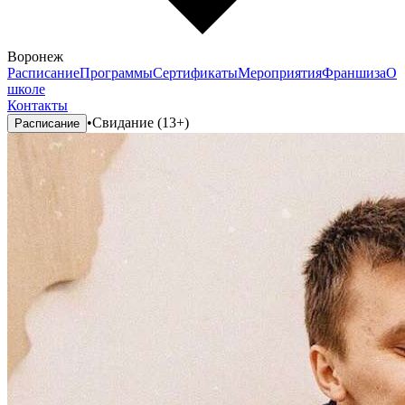
Воронеж
Расписание
Программы
Сертификаты
Мероприятия
Франшиза
О
школе
Контакты
•
Свидание (13+)
Расписание