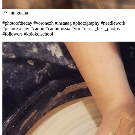
@
_mr.iguana_
#photooftheday #voronezh #instatag #photography #needlework
#picture #clay #canon #canonrussia #vrn #russia_best_photos
#followers #kolokolschool