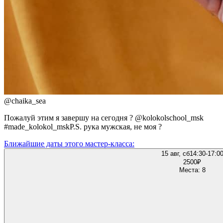
@
chaika_sea
Пожалуй этим я завершу на сегодня ? @kolokolschool_msk
#made_kolokol_mskP.S. рука мужская, не моя ?
Ближайшие даты этого мастер‑класса:
15 авг, сб
14:30-17:0
2500
₽
Места: 8