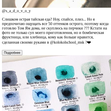
@
s_a_d_o_v_o_y
Слишком острая тайская еда? Ноу, спайси, плиз... Но я
предпочитаю ощущать все 50 оттенков острого, поэтому когда
готовлю Том Ям дома, не скуплюсь на перчики ??? Кстати на
фото не только суп моего приготовления, но и бомбическая
фруктница, или хлебница, кому как больше нравится,
сделанная своими руками в @kolokolschool_msk ?❤️
Подробнее