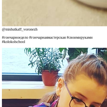
@
mishutkaff_voronezh
#гончарноедело #гончарнаямастерская #своимируками
#kolokolschool