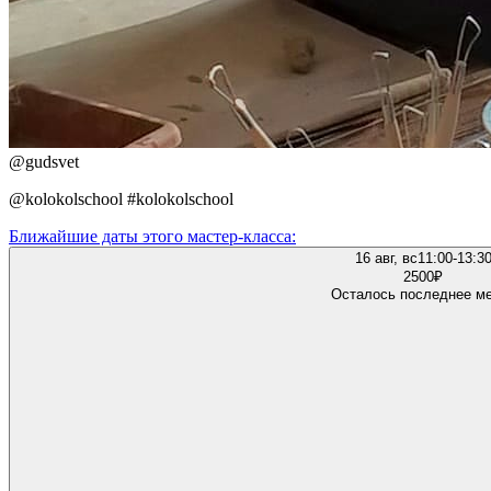
@
gudsvet
@kolokolschool #kolokolschool
Ближайшие даты этого мастер‑класса:
16 авг, вс
11:00-13:3
2500
₽
Осталось последнее м