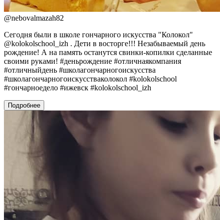
@
nebovalmazah82
Сегодня были в школе гончарного искусства "Колокол"
@kolokolschool_izh . Дети в восторге!!! Незабываемый день
рождение! А на память останутся свинки-копилки сделанные
своими руками! #деньрождение #отличнаякомпания
#отличныйдень #школагончарногоискусства
#школагончарногоискусстваколокол #kolokolschool
#гончарноедело #ижевск #kolokolschool_izh
Подробнее