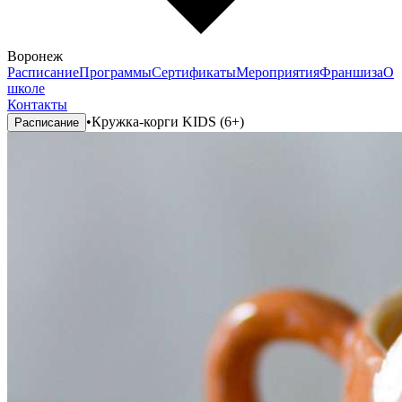
Воронеж
Расписание
Программы
Сертификаты
Мероприятия
Франшиза
О
школе
Контакты
•
Кружка-корги KIDS (6+)
Расписание