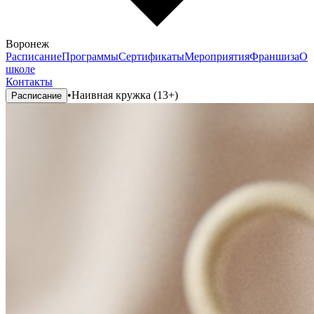
Воронеж
Расписание
Программы
Сертификаты
Мероприятия
Франшиза
О
школе
Контакты
•
Наивная кружка (13+)
Расписание