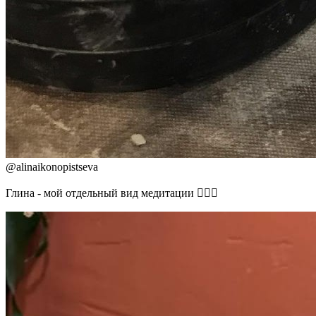
@
alinaikonopistseva
Глина - мой отдельный вид медитации 🧘🏽‍♀️