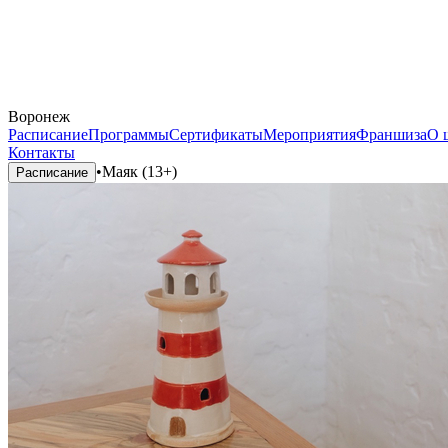
Воронеж
Расписание
Программы
Сертификаты
Мероприятия
Франшиза
О 
Контакты
•
Маяк (13+)
Расписание