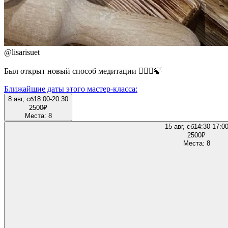
@
lisarisuet
Был открыт новый способ медитации 🧘🏽‍♀️🍃
Ближайшие даты этого мастер‑класса:
8 авг, сб
18:00-20:30
2500
₽
Места: 8
15 авг, сб
14:30-17:0
2500
₽
Места: 8