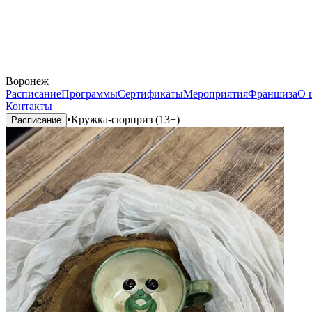
Воронеж
Расписание
Программы
Сертификаты
Мероприятия
Франшиза
О 
Контакты
•
Кружка-сюрприз (13+)
Расписание