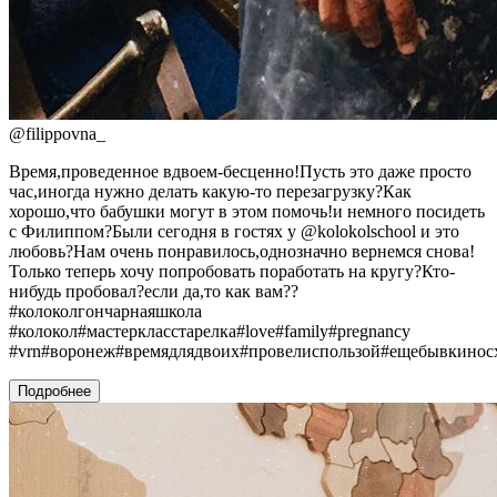
@
filippovna_
Время,проведенное вдвоем-бесценно!Пусть это даже просто
час,иногда нужно делать какую-то перезагрузку?Как
хорошо,что бабушки могут в этом помочь!и немного посидеть
с Филиппом?Были сегодня в гостях у @kolokolschool и это
любовь?Нам очень понравилось,однозначно вернемся снова!
Только теперь хочу попробовать поработать на кругу?Кто-
нибудь пробовал?если да,то как вам??
#колоколгончарнаяшкола
#колокол#мастеркласстарелка#love#family#pregnancy
#vrn#воронеж#времядлядвоих#провелиспользой#ещебывкинос
Подробнее