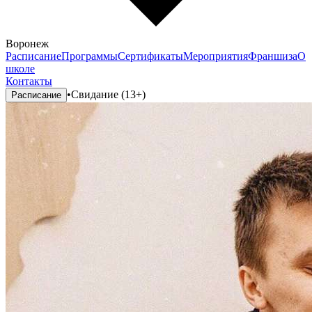
Воронеж
Расписание
Программы
Сертификаты
Мероприятия
Франшиза
О
школе
Контакты
•
Свидание (13+)
Расписание