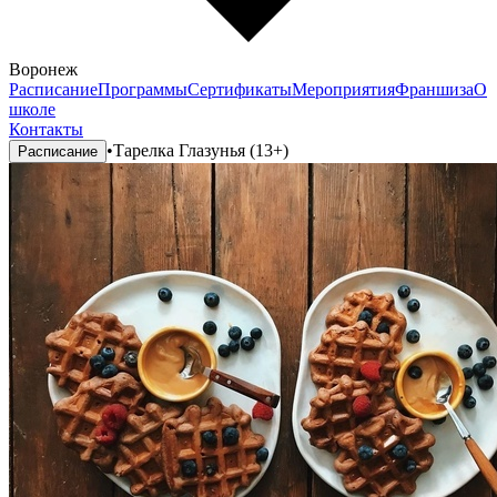
Воронеж
Расписание
Программы
Сертификаты
Мероприятия
Франшиза
О
школе
Контакты
•
Тарелка Глазунья (13+)
Расписание