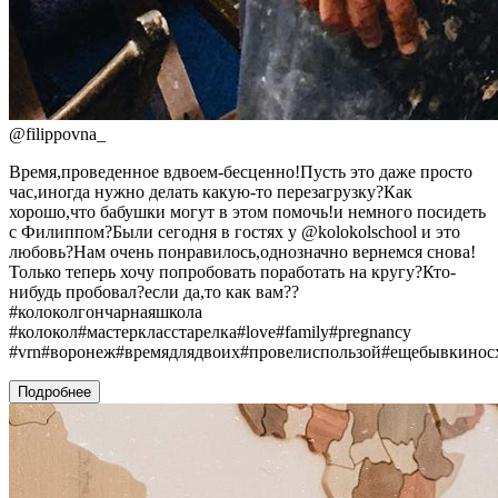
@
filippovna_
Время,проведенное вдвоем-бесценно!Пусть это даже просто
час,иногда нужно делать какую-то перезагрузку?Как
хорошо,что бабушки могут в этом помочь!и немного посидеть
с Филиппом?Были сегодня в гостях у @kolokolschool и это
любовь?Нам очень понравилось,однозначно вернемся снова!
Только теперь хочу попробовать поработать на кругу?Кто-
нибудь пробовал?если да,то как вам??
#колоколгончарнаяшкола
#колокол#мастеркласстарелка#love#family#pregnancy
#vrn#воронеж#времядлядвоих#провелиспользой#ещебывкинос
Подробнее