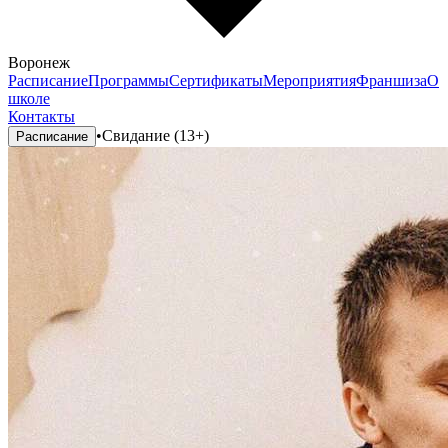
Воронеж
Расписание
Программы
Сертификаты
Мероприятия
Франшиза
О
школе
Контакты
•
Свидание (13+)
Расписание