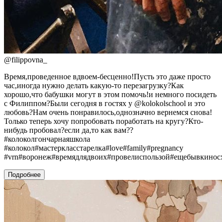
@
filippovna_
Время,проведенное вдвоем-бесценно!Пусть это даже просто
час,иногда нужно делать какую-то перезагрузку?Как
хорошо,что бабушки могут в этом помочь!и немного посидеть
с Филиппом?Были сегодня в гостях у @kolokolschool и это
любовь?Нам очень понравилось,однозначно вернемся снова!
Только теперь хочу попробовать поработать на кругу?Кто-
нибудь пробовал?если да,то как вам??
#колоколгончарнаяшкола
#колокол#мастеркласстарелка#love#family#pregnancy
#vrn#воронеж#времядлядвоих#провелиспользой#ещебывкинос
Подробнее