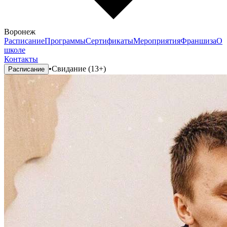
Воронеж
Расписание
Программы
Сертификаты
Мероприятия
Франшиза
О
школе
Контакты
•
Свидание (13+)
Расписание