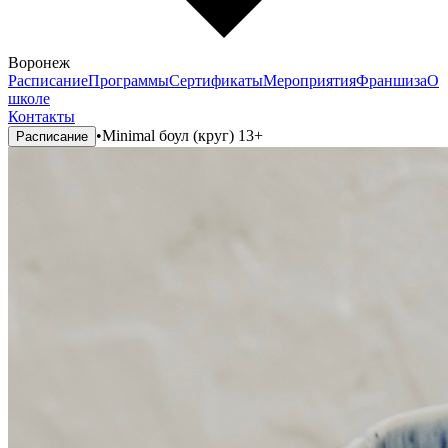
Воронеж
Расписание
Программы
Сертификаты
Мероприятия
Франшиза
О
школе
Контакты
•
Minimal боул (круг) 13+
Расписание