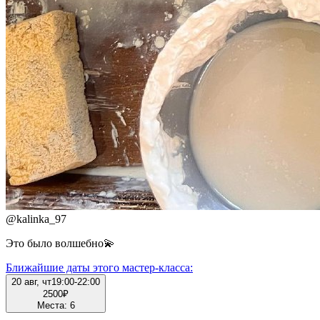
@
kalinka_97
Это было волшебно💫
Ближайшие даты этого мастер‑класса:
20 авг, чт
19:00-22:00
2500
₽
Места: 6