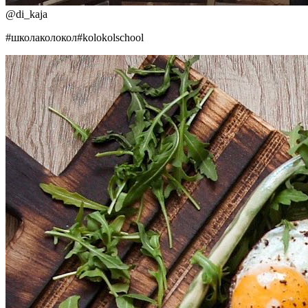
@
di_kaja
#школаколокол#kolokolschool