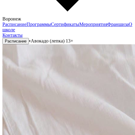
Воронеж
Расписание
Программы
Сертификаты
Мероприятия
Франшиза
О
школе
Контакты
•
Авокадо (лепка) 13+
Расписание