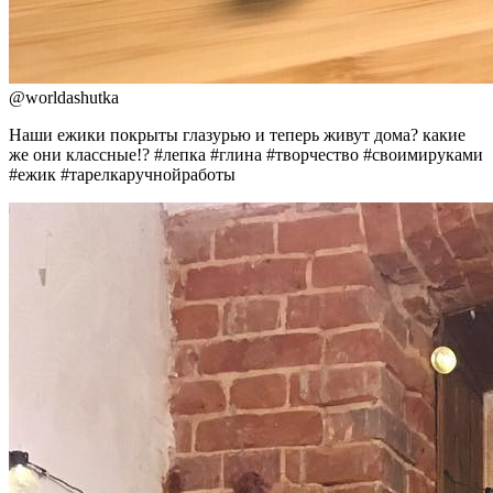
@
worldashutka
Наши ежики покрыты глазурью и теперь живут дома? какие
же они классные!? #лепка #глина #творчество #своимируками
#ежик #тарелкаручнойработы