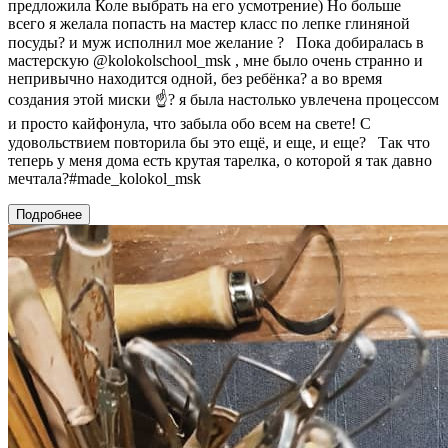
предложила Коле выбрать на его усмотрение) Но больше
всего я желала попасть на мастер класс по лепке глиняной
посуды? и муж исполнил мое желание ?⠀Пока добиралась в
мастерскую @kolokolschool_msk , мне было очень странно и
непривычно находится одной, без ребёнка? а во время
создания этой миски ☝? я была настолько увлечена процессом
и просто кайфонула, что забыла обо всем на свете! С
удовольствием повторила бы это ещё, и еще, и еще?⠀Так что
теперь у меня дома есть крутая тарелка, о которой я так давно
мечтала?#made_kolokol_msk
Подробнее