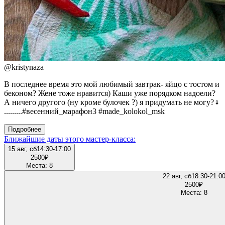
@
kristynaza
В последнее время это мой любимый завтрак- яйцо с тостом и
беконом? Жене тоже нравится) Каши уже порядком надоели?
А ничего другого (ну кроме булочек ?) я придумать не могу?‍♀️
.........#весенний_марафон3 #made_kolokol_msk
Подробнее
Ближайшие даты этого мастер‑класса:
15 авг, сб
14:30-17:00
2500
₽
Места: 8
22 авг, сб
18:30-21:0
2500
₽
Места: 8