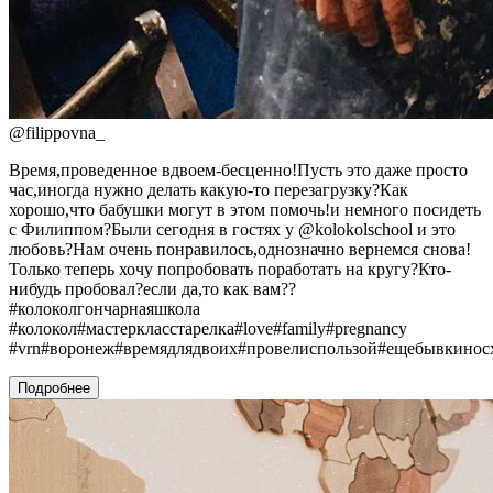
@
filippovna_
Время,проведенное вдвоем-бесценно!Пусть это даже просто
час,иногда нужно делать какую-то перезагрузку?Как
хорошо,что бабушки могут в этом помочь!и немного посидеть
с Филиппом?Были сегодня в гостях у @kolokolschool и это
любовь?Нам очень понравилось,однозначно вернемся снова!
Только теперь хочу попробовать поработать на кругу?Кто-
нибудь пробовал?если да,то как вам??
#колоколгончарнаяшкола
#колокол#мастеркласстарелка#love#family#pregnancy
#vrn#воронеж#времядлядвоих#провелиспользой#ещебывкинос
Подробнее