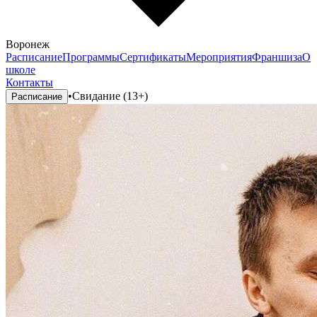
Воронеж
Расписание
Программы
Сертификаты
Мероприятия
Франшиза
О
школе
Контакты
•
Свидание (13+)
Расписание