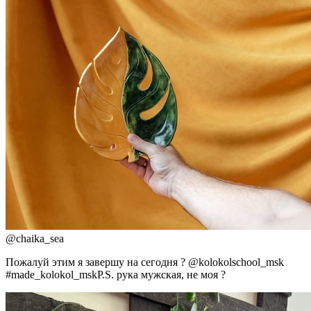
@
chaika_sea
Пожалуй этим я завершу на сегодня ? @kolokolschool_msk
#made_kolokol_mskP.S. рука мужская, не моя ?